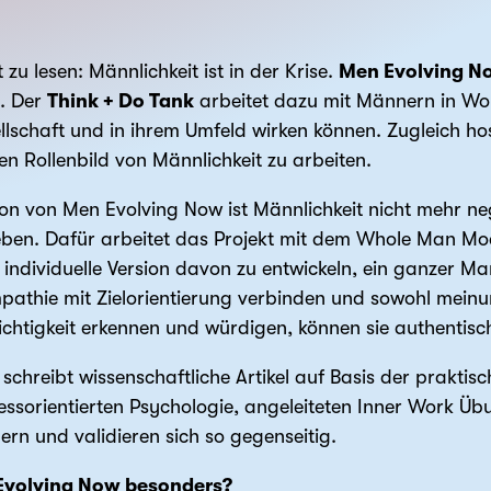
t zu lesen: Männlichkeit ist in der Krise.
Men Evolving N
n. Der
Think + Do Tank
arbeitet dazu mit Männern in W
ellschaft und in ihrem Umfeld wirken können. Zugleich h
en Rollenbild von Männlichkeit zu arbeiten.
ion von Men Evolving Now ist Männlichkeit nicht mehr ne
 leben. Dafür arbeitet das Projekt mit dem Whole Man Mod
individuelle Version davon zu entwickeln, ein ganzer Ma
Empathie mit Zielorientierung verbinden und sowohl mei
hichtigkeit erkennen und würdigen, können sie authentisc
chreibt wissenschaftliche Artikel auf Basis der praktis
zessorientierten Psychologie, angeleiteten Inner Work 
ern und validieren sich so gegenseitig.
volving Now besonders?