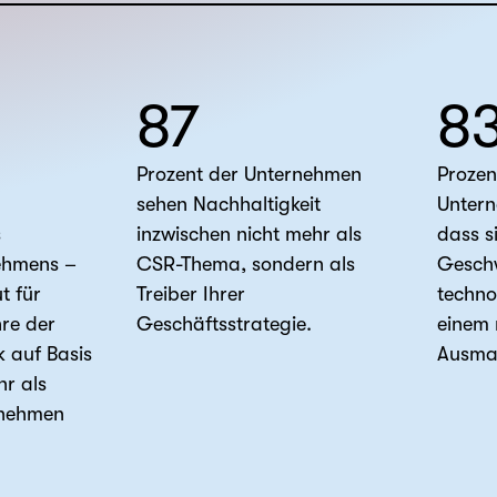
87
8
Prozent der Unternehmen
Prozen
sehen Nachhaltigkeit
Unter
s
inzwischen nicht mehr als
dass si
ehmens –
CSR-Thema, sondern als
Geschw
t für
Treiber Ihrer
techno
hre der
Geschäftsstrategie.
einem
k auf Basis
Ausmaß
r als
ernehmen