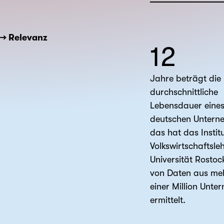
→ Relevanz
12
Jahre beträgt die
durchschnittliche
Lebensdauer eine
deutschen Untern
das hat das Institu
Volkswirtschaftsle
Universität Rostoc
von Daten aus meh
einer Million Unt
ermittelt.