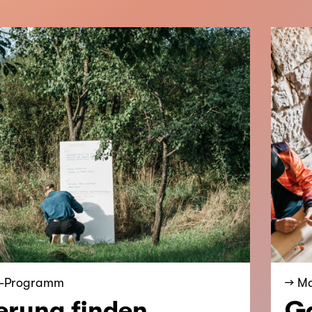
gs-Programm
→ M
erung finden.
Ga