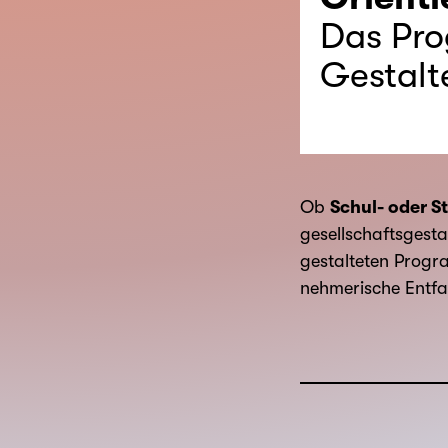
Das Pro
Gestalt
Ob
Schul- oder S
gesellschafts­gest
gestalteten Progra
nehmerische Entfa