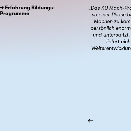
→ Erfahrung Bildungs-
st wirklich zu begegnen. Du gehst auf
„Das KU Mach-Prog
Programme
e daraus dein unternehmerischer Weg
so einer Phase b
 Energie zum Leben. Für Menschen, die
Machen zu komme
en möchten.“
persönlich enorm
und unterstützt
liefert ni
Weiterentwicklun
entierungs-Programm
←