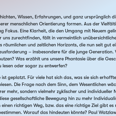
chichten, Wissen, Erfahrungen, und ganz ursprünglich 
erer menschlichen Orientierung formen. Aus der Vielfäl
ung Fokus. Eine Klarheit, die den Umgang mit Neuem gel
ir uns zurechtfinden, fällt in vermeintlich unübersichtlic
 räumlichen und zeitlichen Horizonts, die nun seit gut e
ausforderung – insbesondere für die junge Generation. W
t nutzen? Was erzählt uns unsere Phantasie über die Ges
u lesen oder sogar zu entwerfen?
st geplatzt. Für viele hat sich das, was sie sich erhoffte
iesen. Die Frage nach dem Sinn, dem Wesentlichen wäch
nearer mehr, sondern vielmehr zyklischer und individueller
diese gesellschaftliche Bewegung hin zu mehr Individua
einen richtigen Weg, bzw. das eine richtige Ziel gibt es n
estimmen. Worauf das hindeuten könnte? Paul Watzlawick