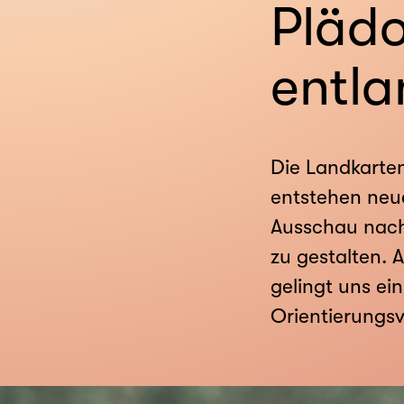
Plädo
entla
Die Landkarten
entstehen neu
Ausschau nach 
zu gestalten. A
gelingt uns ei
Orientierungs