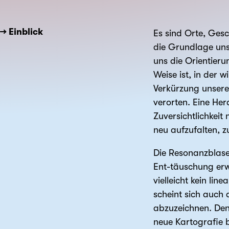
→ Einblick
Es sind Orte, Ges
die Grundlage uns
uns die Orientier
Weise ist, in der w
Verkürzung unseres
verorten. Eine Her
Zuversichtlichkei
neu aufzufalten, z
Die Resonanzblase i
Ent-täuschung erw
vielleicht kein li
scheint sich auch 
abzuzeichnen. Den 
neue Kartografie b