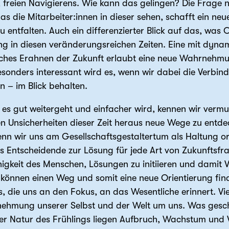
, freien Navigierens. Wie kann das gelingen? Die Frag
 die Mitarbeiter:innen in dieser sehen, schafft ein neu
u entfalten. Auch ein differenzierter Blick auf das, was
ng in diesen veränderungsreichen Zeiten. Eine mit dyna
tisches Erahnen der Zukunft erlaubt eine neue Wahrnehm
sonders interessant wird es, wenn wir dabei die Verbi
 – im Blick behalten.
s gut weitergeht und einfacher wird, kennen wir vermutl
n Unsicherheiten dieser Zeit heraus neue Wege zu entd
enn wir uns am Gesellschaftsgestaltertum als Haltung or
 Entscheidende zur Lösung für jede Art von Zukunftsfra
igkeit des Menschen, Lösungen zu initiieren und damit 
önnen einen Weg und somit eine neue Orientierung finde
, die uns an den Fokus, an das Wesentliche erinnert. Vi
ehmung unserer Selbst und der Welt um uns. Was gesch
der Natur des Frühlings liegen Aufbruch, Wachstum und 