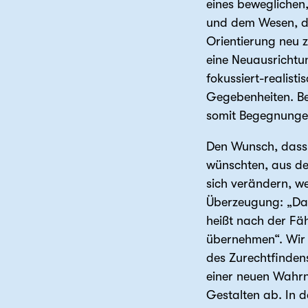
eines beweglichen
und dem Wesen, das
Orientierung neu z
eine Neuausrichtu
fokussiert-realis
Gegebenheiten. Be
somit Begegnungen
Den Wunsch, dass e
wünschten, aus de
sich verändern, w
Überzeugung: „Das
heißt nach der Fäh
übernehmen“. Wir k
des Zurechtfindens
einer neuen Wahrn
Gestalten ab. In 