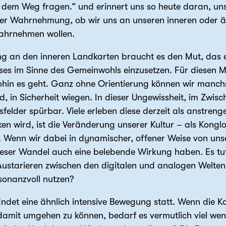
 dem Weg fragen.“ und erinnert uns so heute daran, unse
 der Wahrnehmung, ob wir uns an unseren inneren oder 
wahrnehmen wollen.
ung an den inneren Landkarten braucht es den Mut, das e
es im Sinne des Gemeinwohls einzusetzen. Für diesen Mut
ohin es geht. Ganz ohne Orientierung können wir manch
nd, in Sicherheit wiegen. In dieser Ungewissheit, im Zw
elder spürbar. Viele erleben diese derzeit als anstren
ken wird, ist die Veränderung unserer Kultur – als Kongl
t. Wenn wir dabei in dynamischer, offener Weise von un
eser Wandel auch eine belebende Wirkung haben. Es tut 
 Austarieren zwischen den digitalen und analogen Welt
onanzvoll nutzen?
indet eine ähnlich intensive Bewegung statt. Wenn die Ko
amit umgehen zu können, bedarf es vermutlich viel weni