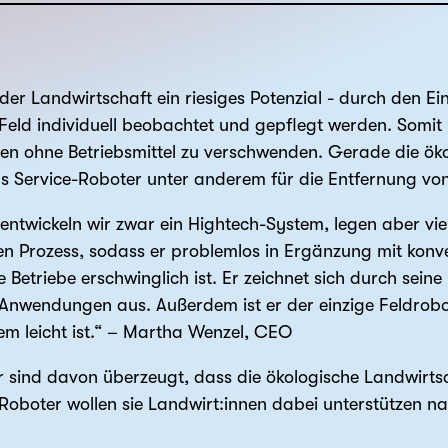
 der Landwirtschaft ein riesiges Potenzial - durch den 
Feld individuell beobachtet und gepflegt werden. Somit
n ohne Betriebsmittel zu verschwenden. Gerade die ökolo
s Service-Roboter unter anderem für die Entfernung vo
ntwickeln wir zwar ein Hightech-System, legen aber viel
hen Prozess, sodass er problemlos in Ergänzung mit konv
 Betriebe erschwinglich ist. Er zeichnet sich durch seine M
 Anwendungen aus. Außerdem ist er der einzige Feldrobo
em leicht ist.“ – Martha Wenzel, CEO
sind davon überzeugt, dass die ökologische Landwirtscha
oboter wollen sie Landwirt:innen dabei unterstützen 