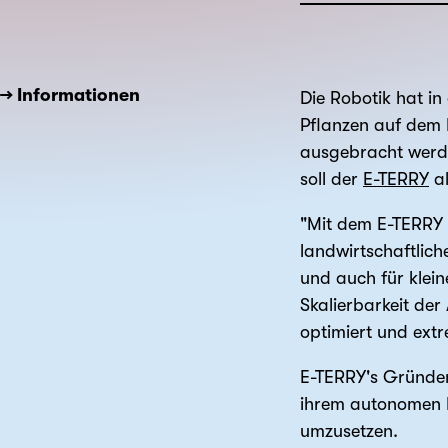
→ Informationen
Die Robotik hat in
Pflanzen auf dem 
ausgebracht werde
soll der
E-TERRY
al
"Mit dem E-TERRY e
landwirtschaftlic
und auch für kleine
Skalierbarkeit der
optimiert und extr
E-TERRY's Gründer 
ihrem autonomen R
umzusetzen.