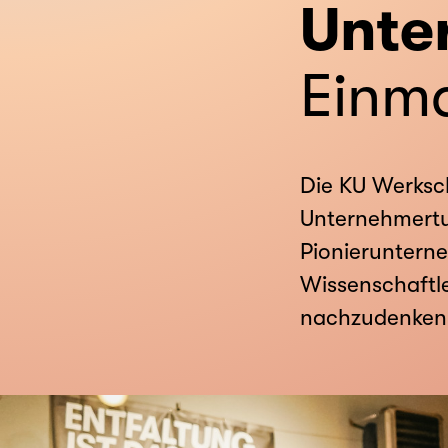
Unte
Einma
Die KU Werksc
Unternehmertu
Pionieruntern
Wissenschaftl
nachzudenken,