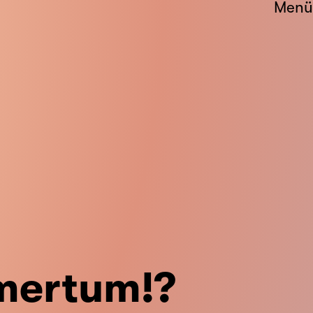
Menü
mer­tum!?