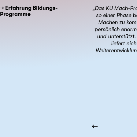
→ Erfahrung Bildungs-
st wirklich zu begegnen. Du gehst auf
„Das KU Mach-Prog
Programme
e daraus dein unternehmerischer Weg
so einer Phase b
 Energie zum Leben. Für Menschen, die
Machen zu komme
en möchten.“
persönlich enorm
und unterstützt
liefert ni
Weiterentwicklun
entierungs-Programm
←