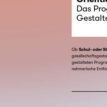
Das Pro
Gestalt
Ob
Schul- oder S
gesellschafts­gest
gestalteten Progra
nehmerische Entfa