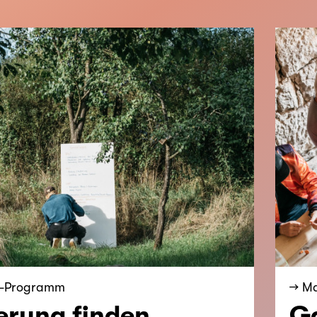
gs-Programm
→ M
erung finden.
Ga